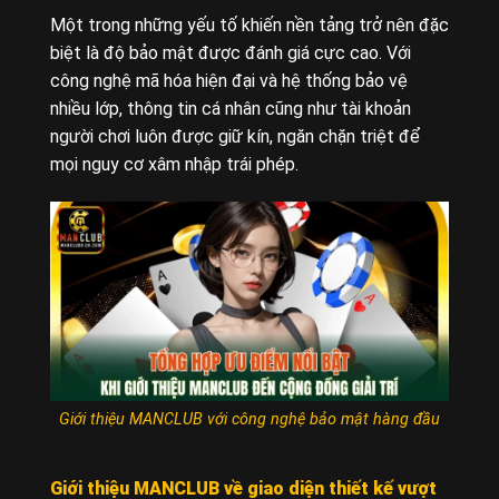
Một trong những yếu tố khiến nền tảng trở nên đặc
biệt là độ bảo mật được đánh giá cực cao. Với
công nghệ mã hóa hiện đại và hệ thống bảo vệ
nhiều lớp, thông tin cá nhân cũng như tài khoản
người chơi luôn được giữ kín, ngăn chặn triệt để
mọi nguy cơ xâm nhập trái phép.
Giới thiệu MANCLUB với công nghệ bảo mật hàng đầu
Giới thiệu MANCLUB về g
iao diện thiết kế vượt