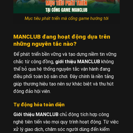
Mục tiêu phát triển mà cổng game hướng tới
MANCLUB đang hoạt động dựa trên
những nguyên tắc nào?
Để phát triển bền vững và tạo dựng niềm tin vững
chắc từ cộng đồng,
giới thiệu MANCLUB
không
thể bỏ qua hệ thống nguyên tắc vận hành đang
điều phối toàn bộ sân chơi. Đây chính là nền tảng
giúp thương hiệu tạo nên sự khác biệt và thu hút
đông đảo hội viên.
Tự động hóa toàn diện
Giới thiệu MANCLUB
chủ động tích hợp công
nghệ tiên tiến vào mọi quy trình hoạt động. Từ việc
xử lý giao dịch, chăm sóc người dùng đến kiểm