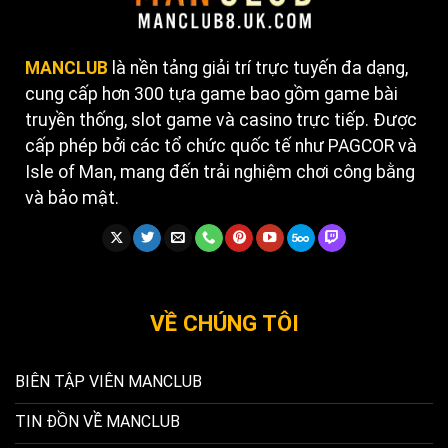
MANCLUB
là nền tảng giải trí trực tuyến đa dạng,
cung cấp hơn 300 tựa game bao gồm game bài
truyền thống, slot game và casino trực tiếp. Được
cấp phép bởi các tổ chức quốc tế như PAGCOR và
Isle of Man, mang đến trải nghiệm chơi công bằng
và bảo mật.
VỀ CHÚNG TÔI
BIÊN TẬP VIÊN MANCLUB
TIN ĐỒN VỀ MANCLUB