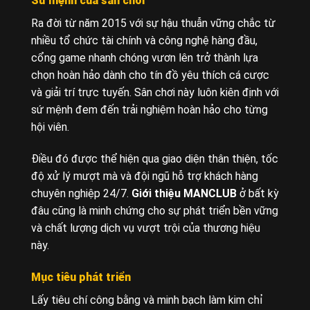
Sứ mệnh của sân chơi
Ra đời từ năm 2015 với sự hậu thuẫn vững chắc từ
nhiều tổ chức tài chính và công nghệ hàng đầu,
cổng game nhanh chóng vươn lên trở thành lựa
chọn hoàn hảo dành cho tín đồ yêu thích cá cược
và giải trí trực tuyến. Sân chơi này luôn kiên định với
sứ mệnh đem đến trải nghiệm hoàn hảo cho từng
hội viên.
Điều đó được thể hiện qua giao diện thân thiện, tốc
độ xử lý mượt mà và đội ngũ hỗ trợ khách hàng
chuyên nghiệp 24/7.
Giới thiệu MANCLUB
ở bất kỳ
đâu cũng là minh chứng cho sự phát triển bền vững
và chất lượng dịch vụ vượt trội của thương hiệu
này.
Mục tiêu phát triển
Lấy tiêu chí công bằng và minh bạch làm kim chỉ