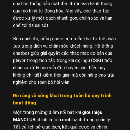
soát hệ thống bảo mật đều được vận hành thông
qua mô hình tự động hóa. Nhờ vậy, các thao tác
được xử lý một cách nhanh gọn, chính xác và hạn
chế tối đa sai sót.
Bên cạnh đó, cổng game còn triển khai trí tuệ nhân
tạo trong dịch vụ chăm sóc khách hàng. Hệ thống
chatbot giúp giải quyết các thắc mắc cơ bản của
player trong tích tắc trong khi đội ngũ CSKH tiếp
nhận và xử lý các vấn đề chuyên sâu. Điều này
không chỉ tiết kiệm thời gian mà còn nâng cao trải
nghiệm cho toàn bộ hội viên.
Rõ ràng và công khai trong toàn bộ quy trình
hoạt động
Một trong những điểm nổi bật khi
giới thiệu
MANCLUB
chính là tính minh bạch trong quản lý.
Tất cả lịch sử giao dịch, kết quả cược và chính