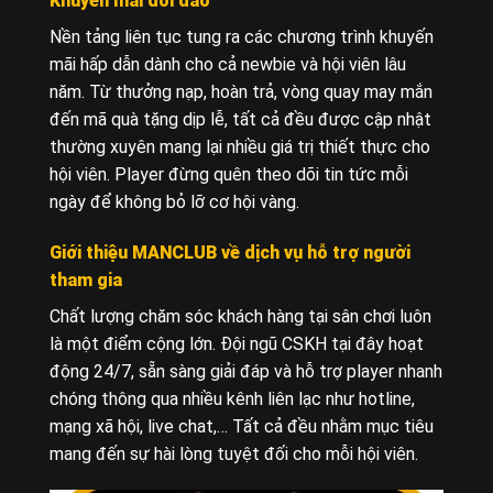
Khuyến mãi dồi dào
Nền tảng liên tục tung ra các chương trình khuyến
mãi hấp dẫn dành cho cả newbie và hội viên lâu
năm. Từ thưởng nạp, hoàn trả, vòng quay may mắn
đến mã quà tặng dịp lễ, tất cả đều được cập nhật
thường xuyên mang lại nhiều giá trị thiết thực cho
hội viên. Player đừng quên theo dõi tin tức mỗi
ngày để không bỏ lỡ cơ hội vàng.
Giới thiệu MANCLUB về dịch vụ hỗ trợ người
tham gia
Chất lượng chăm sóc khách hàng tại sân chơi luôn
là một điểm cộng lớn. Đội ngũ CSKH tại đây hoạt
động 24/7, sẵn sàng giải đáp và hỗ trợ player nhanh
chóng thông qua nhiều kênh liên lạc như hotline,
mạng xã hội, live chat,… Tất cả đều nhằm mục tiêu
mang đến sự hài lòng tuyệt đối cho mỗi hội viên.