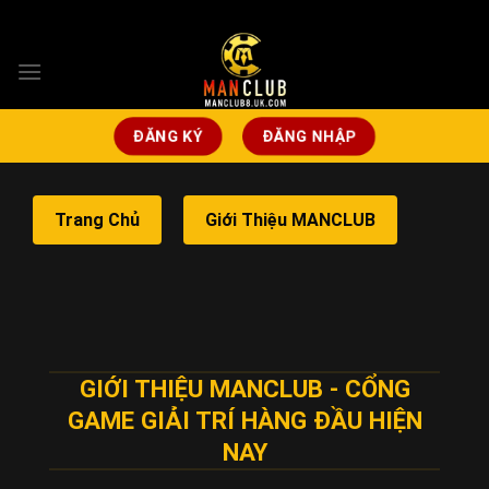
Bỏ
qua
nội
dung
ĐĂNG NHẬP
ĐĂNG KÝ
Trang Chủ
Giới Thiệu MANCLUB
GIỚI THIỆU MANCLUB - CỔNG
GAME GIẢI TRÍ HÀNG ĐẦU HIỆN
NAY