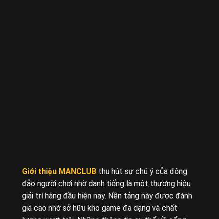
Giới thiệu MANCLUB
thu hút sự chú ý của đông
đảo người chơi nhờ danh tiếng là một thương hiệu
giải trí hàng đầu hiện nay. Nền tảng này được đánh
giá cao nhờ sở hữu kho game đa dạng và chất