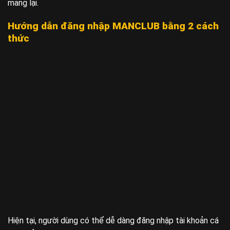
mang lại.
Hướng dẫn đăng nhập MANCLUB bằng 2 cách
thức
Hiện tại, người dùng có thể dễ dàng đăng nhập tài khoản cá