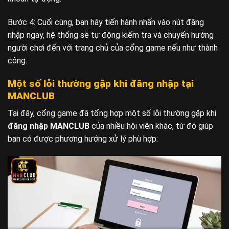
Bước 4: Cuối cùng, bạn hãy tiến hành nhấn vào nút đăng
nhập ngay, hệ thống sẽ tự động kiểm tra và chuyển hướng
người chơi đến với trang chủ của cổng game nếu như thành
công.
Một số lỗi thường gặp khi đăng nhập tại
MANCLUB
Tại đây, cổng game đã tổng hợp một số lỗi thường gặp khi
đăng nhập MANCLUB
của nhiều hội viên khác, từ đó giúp
bạn có được phương hướng xử lý phù hợp: