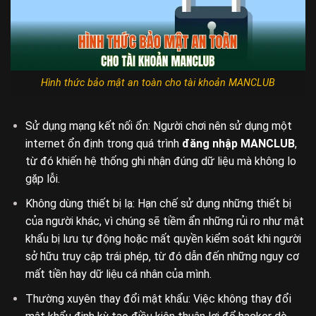
Hình thức bảo mật an toàn cho tài khoản MANCLUB
Sử dụng mạng kết nối ổn: Người chơi nên sử dụng một
internet ổn định trong quá trình
đăng nhập MANCLUB
,
từ đó khiến hệ thống ghi nhận đúng dữ liệu mà không lo
gặp lỗi.
Không dùng thiết bị lạ: Hạn chế sử dụng những thiết bị
của người khác, vì chúng sẽ tiềm ẩn những rủi ro như mật
khẩu bị lưu tự động hoặc mất quyền kiểm soát khi người
sở hữu truy cập trái phép, từ đó dẫn đến những nguy cơ
mất tiền hay dữ liệu cá nhân của mình.
Thường xuyên thay đổi mật khẩu: Việc không thay đổi