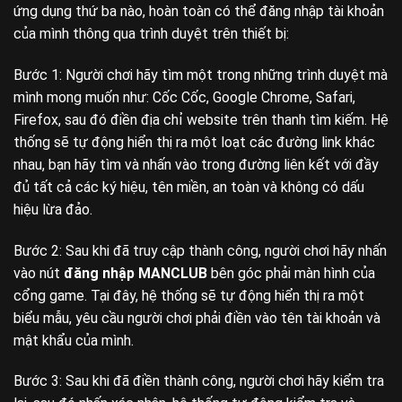
ứng dụng thứ ba nào, hoàn toàn có thể đăng nhập tài khoản
của mình thông qua trình duyệt trên thiết bị:
Bước 1: Người chơi hãy tìm một trong những trình duyệt mà
mình mong muốn như: Cốc Cốc, Google Chrome, Safari,
Firefox, sau đó điền địa chỉ website trên thanh tìm kiếm. Hệ
thống sẽ tự động hiển thị ra một loạt các đường link khác
nhau, bạn hãy tìm và nhấn vào trong đường liên kết với đầy
đủ tất cả các ký hiệu, tên miền, an toàn và không có dấu
hiệu lừa đảo.
Bước 2: Sau khi đã truy cập thành công, người chơi hãy nhấn
vào nút
đăng nhập MANCLUB
bên góc phải màn hình của
cổng game. Tại đây, hệ thống sẽ tự động hiển thị ra một
biểu mẫu, yêu cầu người chơi phải điền vào tên tài khoản và
mật khẩu của mình.
Bước 3: Sau khi đã điền thành công, người chơi hãy kiểm tra