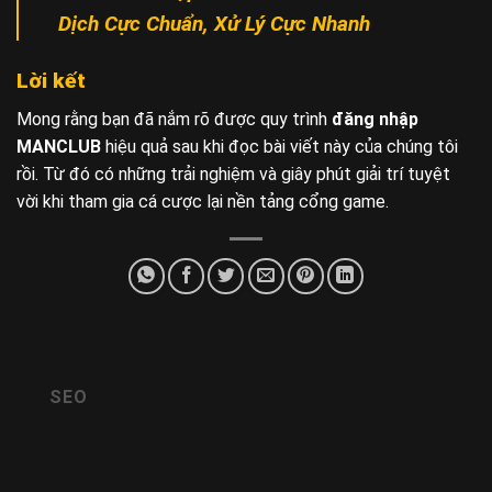
Dịch Cực Chuẩn, Xử Lý Cực Nhanh
Lời kết
Mong rằng bạn đã nắm rõ được quy trình
đăng nhập
MANCLUB
hiệu quả sau khi đọc bài viết này của chúng tôi
rồi. Từ đó có những trải nghiệm và giây phút giải trí tuyệt
vời khi tham gia cá cược lại nền tảng cổng game.
SEO