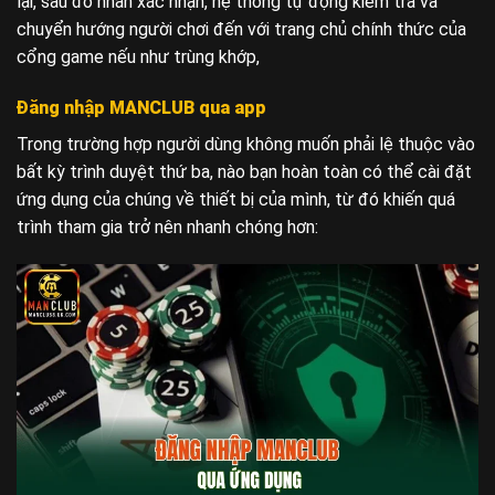
lại, sau đó nhấn xác nhận, hệ thống tự động kiểm tra và
chuyển hướng người chơi đến với trang chủ chính thức của
cổng game nếu như trùng khớp,
Đăng nhập MANCLUB qua app
Trong trường hợp người dùng không muốn phải lệ thuộc vào
bất kỳ trình duyệt thứ ba, nào bạn hoàn toàn có thể cài đặt
ứng dụng của chúng về thiết bị của mình, từ đó khiến quá
trình tham gia trở nên nhanh chóng hơn: