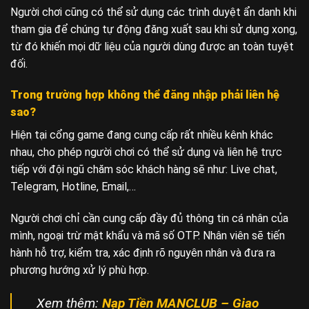
Người chơi cũng có thể sử dụng các trình duyệt ẩn danh khi
tham gia để chúng tự động đăng xuất sau khi sử dụng xong,
từ đó khiến mọi dữ liệu của người dùng được an toàn tuyệt
đối.
Trong trường hợp không thể đăng nhập phải liên hệ
sao?
Hiện tại cổng game đang cung cấp rất nhiều kênh khác
nhau, cho phép người chơi có thể sử dụng và liên hệ trực
tiếp với đội ngũ chăm sóc khách hàng sẽ như: Live chat,
Telegram, Hotline, Email,…
Người chơi chỉ cần cung cấp đầy đủ thông tin cá nhân của
mình, ngoại trừ mật khẩu và mã số OTP. Nhân viên sẽ tiến
hành hỗ trợ, kiểm tra, xác định rõ nguyên nhân và đưa ra
phương hướng xử lý phù hợp.
Xem thêm:
Nạp Tiền MANCLUB – Giao