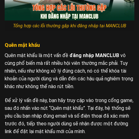
Tổng hợp các lỗi thường gặp khi đăng nhập tại MANCLUB
Quên mật khẩu
Quên mật khẩu là một vấn đề
đăng nhập MANCLUB
vô
cùng phổ biến mà rất nhiều hội viên thường mắc phải. Tuy
nhiên, nếu như không xử lý đúng cách, nó có thể khóa tài
khoản của người dùng và dẫn đến các hậu quả nghiêm trọng
khác như không thể nào rút tiền.
Để xử lý vấn đề này, bạn hãy truy cập vào trong cổng game,
sau đó nhấn vào nút “Quên mật khẩu”. Tại đây, hệ thống sẽ
yêu cầu bạn nhập đúng email và số điện thoại đã xác minh
trước đó, tiếp theo người dùng sẽ nhận được một đường
link để đặt lại mật khẩu mới của mình.