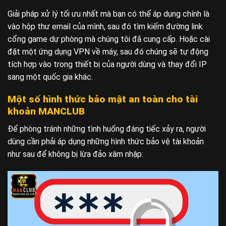
Giải pháp xử lý tối ưu nhất mà bạn có thể áp dụng chính là
vào hộp thư email của mình, sau đó tìm kiếm đường link
cổng game dự phòng mà chúng tôi đã cung cấp. Hoặc cài
đặt một ứng dụng VPN về máy, sau đó chúng sẽ tự động
tích hợp vào trong thiết bị của người dùng và thay đổi IP
sang một quốc gia khác.
Một số hình thức bảo mật an toàn cho tài
khoản MANCLUB
Để phòng tránh những tình huống đáng tiếc xảy ra, người
dùng cần phải áp dụng những hình thức bảo vệ tài khoản
như sau để không bị lừa đảo xâm nhập: