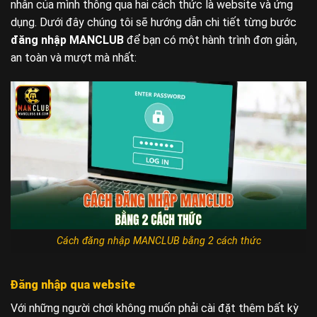
nhân của mình thông qua hai cách thức là website và ứng
dụng. Dưới đây chúng tôi sẽ hướng dẫn chi tiết từng bước
đăng nhập MANCLUB
để bạn có một hành trình đơn giản,
an toàn và mượt mà nhất:
Cách đăng nhập MANCLUB bằng 2 cách thức
Đăng nhập qua website
Với những người chơi không muốn phải cài đặt thêm bất kỳ