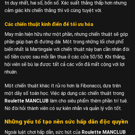
trị duy nhất, hai số, bốn số. Xác suất thắng thấp hơn nhưng
cảm giác khi chiến thắng thì vô cùng tuyệt vời.
Các chiến thuật kinh điển để tối ưu hóa
May mắn hiện hữu như một phần, nhưng chiến thuật sẽ góp
phần giúp bạn đi đường dài. Một trong những lối chơi phổ
biến nhất là Martingale với chiến thuật này bạn cần nhân đôi
số tiền cược sau mỗi lần thua ở các cửa 50/50. Khi thắng,
hội viên sẽ bù lại được tất cả các vốn đã mất cộng với lợi
nhuận.
Một chiến thuật khác ít rủi ro hơn là Fibonacci, dựa trên
một dãy số toán học. Việc áp dụng các chiến thuật trong
Roulette MANCLUB
làm cho siêu phẩm thêm phần trí tuệ.
Nó đòi hỏi thành viên có sự kiên nhẫn và quản lý vốn tốt.
Những yếu tố tạo nên sức hấp dẫn độc quyền
Ngoài luật chơi hấp dẫn, sức hút của
Roulette MANCLUB