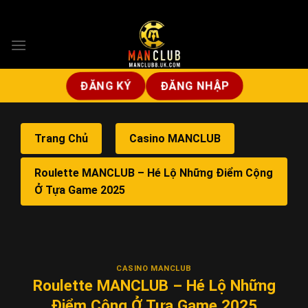
Bỏ
qua
nội
dung
ĐĂNG NHẬP
ĐĂNG KÝ
Trang Chủ
Casino MANCLUB
Roulette MANCLUB – Hé Lộ Những Điểm Cộng
Ở Tựa Game 2025
CASINO MANCLUB
Roulette MANCLUB – Hé Lộ Những
Điểm Cộng Ở Tựa Game 2025