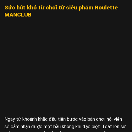
Sức hút khó từ chối từ siêu phẩm Roulette
MANCLUB
Ngay từ khoảnh khắc đầu tiên bước vào bàn chơi, hội viên
sẽ cảm nhận được một bầu không khí đặc biệt. Toát lên sự