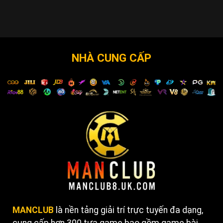
NHÀ CUNG CẤP
MANCLUB
là nền tảng giải trí trực tuyến đa dạng,
cung cấp hơn 300 tựa game bao gồm game bài