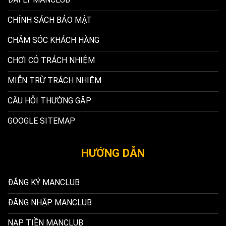
CHÍNH SÁCH BẢO MẬT
CHĂM SÓC KHÁCH HÀNG
CHƠI CÓ TRÁCH NHIỆM
MIỄN TRỪ TRÁCH NHIỆM
CÂU HỎI THƯỜNG GẶP
GOOGLE SITEMAP
HƯỚNG DẪN
ĐĂNG KÝ MANCLUB
ĐĂNG NHẬP MANCLUB
NẠP TIỀN MANCLUB